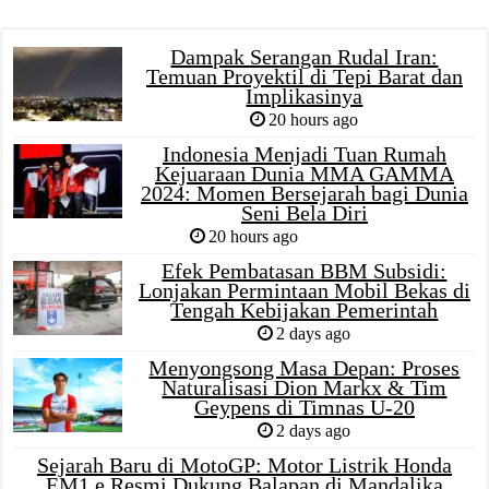
Dampak Serangan Rudal Iran:
Temuan Proyektil di Tepi Barat dan
Implikasinya
20 hours ago
Indonesia Menjadi Tuan Rumah
Kejuaraan Dunia MMA GAMMA
2024: Momen Bersejarah bagi Dunia
Seni Bela Diri
20 hours ago
Efek Pembatasan BBM Subsidi:
Lonjakan Permintaan Mobil Bekas di
Tengah Kebijakan Pemerintah
2 days ago
Menyongsong Masa Depan: Proses
Naturalisasi Dion Markx & Tim
Geypens di Timnas U-20
2 days ago
Sejarah Baru di MotoGP: Motor Listrik Honda
EM1 e Resmi Dukung Balapan di Mandalika