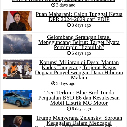
3 days ago
Puan Maharani: Calon Tunggal Ketua
DPR 2024-2029 dari PDIP
3 days ago
Gelombang Serangan Israel
Mengguncang Beirut: Target Nyata
Pemimpin Hizbullah?
5 days ago
Korupsi Miliaran di Desa: Mantan
Kades Tangerang Terjerat Kasus
Dugaan Penyelewengan Dana Hiburan
Malam
5 days ago
Tren Terkini: Blue Bird Tunda
Penjualan BYD E6 dan Kesuksesan
Mobil Listrik MG Motor
6 days ago
Trump Menyerang Zelensky: Sorotan
Kegagalan Dalam Mencapai