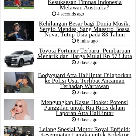
Kesuksesan Timnas Indonesia
Melawan Australia?
4 seconds ago
Kehilangan Besar bagi Dunia Musik:
Sergio Mendes, Sang Maestro Bossa
Nova, Tutup Usia pada 83 Tahun
6 mins ago
Toyota Fortuner Terbaru: Pembaruan
Menarik dan Harga Mulai Rp 573 Juta
2 days ago
Bodyguard Atta Halilintar Dilaporkan
ke Polisi Usai Terlibat Ancaman
Terhadap Wartawan
2 days ago
Mengungkap Kasus Hoaks: Potensi
Panggilan untuk Ria Ricis dalam
Laporan Atta Halilintar
3 days ago
Lelang Spesial Motor Royal Enfield:
Kesempatan Langka untuk Kolektor