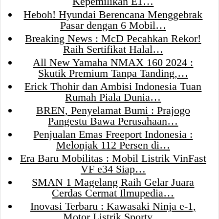
Kepemilikan E1…
Heboh! Hyundai Berencana Menggebrak
Pasar dengan 6 Mobil…
Breaking News : McD Pecahkan Rekor!
Raih Sertifikat Halal…
All New Yamaha NMAX 160 2024 :
Skutik Premium Tanpa Tanding,…
Erick Thohir dan Ambisi Indonesia Tuan
Rumah Piala Dunia…
BREN, Penyelamat Bumi : Prajogo
Pangestu Bawa Perusahaan…
Penjualan Emas Freeport Indonesia :
Melonjak 112 Persen di…
Era Baru Mobilitas : Mobil Listrik VinFast
VF e34 Siap…
SMAN 1 Magelang Raih Gelar Juara
Cerdas Cermat Ilmupedia…
Inovasi Terbaru : Kawasaki Ninja e-1,
Motor Listrik Sporty…