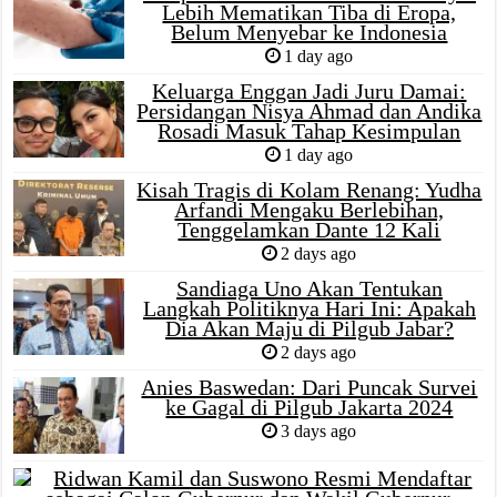
Lebih Mematikan Tiba di Eropa,
Belum Menyebar ke Indonesia
1 day ago
Keluarga Enggan Jadi Juru Damai:
Persidangan Nisya Ahmad dan Andika
Rosadi Masuk Tahap Kesimpulan
1 day ago
Kisah Tragis di Kolam Renang: Yudha
Arfandi Mengaku Berlebihan,
Tenggelamkan Dante 12 Kali
2 days ago
Sandiaga Uno Akan Tentukan
Langkah Politiknya Hari Ini: Apakah
Dia Akan Maju di Pilgub Jabar?
2 days ago
Anies Baswedan: Dari Puncak Survei
ke Gagal di Pilgub Jakarta 2024
3 days ago
Ridwan Kamil dan Suswono Resmi Mendaftar