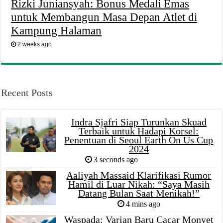
Rizki Juniansyah: Bonus Medali Emas
untuk Membangun Masa Depan Atlet di
Kampung Halaman
2 weeks ago
Recent Posts
Indra Sjafri Siap Turunkan Skuad
Terbaik untuk Hadapi Korsel:
Penentuan di Seoul Earth On Us Cup
2024
3 seconds ago
Aaliyah Massaid Klarifikasi Rumor
Hamil di Luar Nikah: “Saya Masih
Datang Bulan Saat Menikah!”
4 mins ago
Waspada: Varian Baru Cacar Monyet