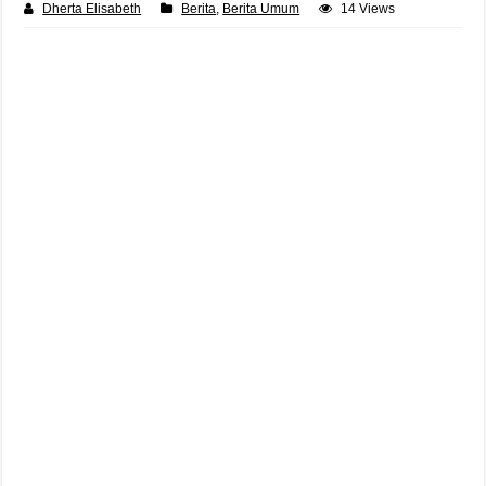
Dherta Elisabeth
Berita
,
Berita Umum
14 Views