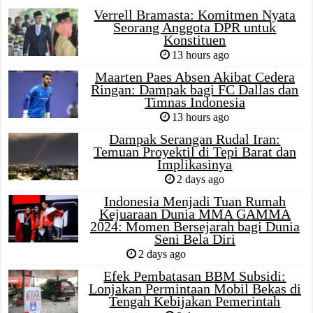
Verrell Bramasta: Komitmen Nyata
Seorang Anggota DPR untuk
Konstituen
13 hours ago
Maarten Paes Absen Akibat Cedera
Ringan: Dampak bagi FC Dallas dan
Timnas Indonesia
13 hours ago
Dampak Serangan Rudal Iran:
Temuan Proyektil di Tepi Barat dan
Implikasinya
2 days ago
Indonesia Menjadi Tuan Rumah
Kejuaraan Dunia MMA GAMMA
2024: Momen Bersejarah bagi Dunia
Seni Bela Diri
2 days ago
Efek Pembatasan BBM Subsidi:
Lonjakan Permintaan Mobil Bekas di
Tengah Kebijakan Pemerintah