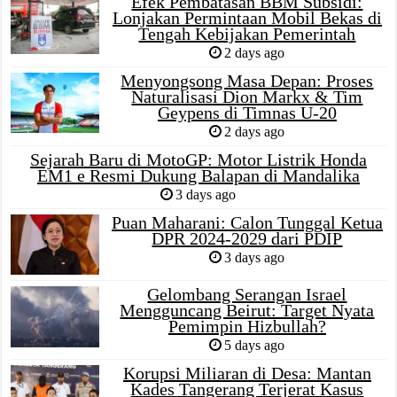
Efek Pembatasan BBM Subsidi:
Lonjakan Permintaan Mobil Bekas di
Tengah Kebijakan Pemerintah
2 days ago
Menyongsong Masa Depan: Proses
Naturalisasi Dion Markx & Tim
Geypens di Timnas U-20
2 days ago
Sejarah Baru di MotoGP: Motor Listrik Honda
EM1 e Resmi Dukung Balapan di Mandalika
3 days ago
Puan Maharani: Calon Tunggal Ketua
DPR 2024-2029 dari PDIP
3 days ago
Gelombang Serangan Israel
Mengguncang Beirut: Target Nyata
Pemimpin Hizbullah?
5 days ago
Korupsi Miliaran di Desa: Mantan
Kades Tangerang Terjerat Kasus