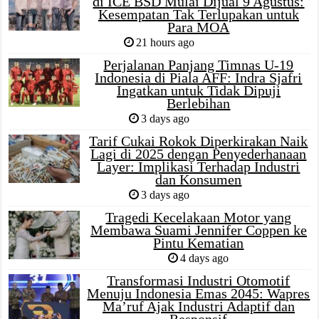
di ICE BSD Mulai Dijual 9 Agustus:
Kesempatan Tak Terlupakan untuk
Para MOA
21 hours ago
Perjalanan Panjang Timnas U-19
Indonesia di Piala AFF: Indra Sjafri
Ingatkan untuk Tidak Dipuji
Berlebihan
3 days ago
Tarif Cukai Rokok Diperkirakan Naik
Lagi di 2025 dengan Penyederhanaan
Layer: Implikasi Terhadap Industri
dan Konsumen
3 days ago
Tragedi Kecelakaan Motor yang
Membawa Suami Jennifer Coppen ke
Pintu Kematian
4 days ago
Transformasi Industri Otomotif
Menuju Indonesia Emas 2045: Wapres
Ma’ruf Ajak Industri Adaptif dan
Responsif