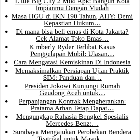
Little Big City 2 Mod Apk: Bangun Kota
Impianmu Dengan Mudah
Masa HGU di IKN 190 Tahun, AHY: Demi
Kepastian Hukum…
Di mana bisa beli emas di Kota Jakarta?
Cek Alamat Toko Emas…
Kimberly Ryder Terlibat Kasus
Penggelapan Mobil: Ulasan…
Cara Mengatasi Kemiskinan Di Indonesia
Memaksimalkan Persiapan Ujian Praktik
SIM: Panduan dan…
Presiden Jokowi Kunjungi Rumah
Geudong Aceh untuk…
Perpanjangan Kontrak Mengherankan:
Pratama Arhan Tetap Dapat…
Mengungkap Rahasia Bengkel Spesialis
Mercedes-Benz:…
Surabaya Mengajukan Perobekan Bendera
Teatrikal untuk Masuk…