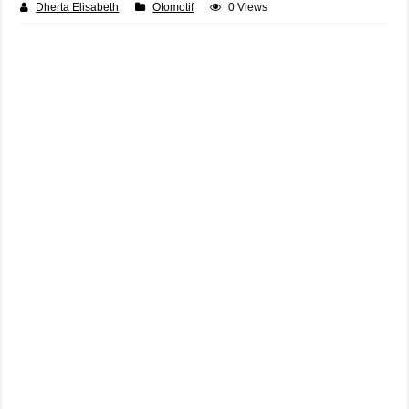
Dherta Elisabeth
Otomotif
0 Views