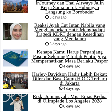
InJourney dan Thai Airways Jalin
Kerja Sama untuk Hubungan
Langsung ke Borobudur
3 days ago
Reaksi Ayah Cut Intan Nabila yang
Menghancurkan Hati: Menghadapi
Tragedi KDRT dengan Kesedihan
yang Mendalam
3 days ago
Kenapa Kamu Harus Perpanjang
Paspor Sekarang? Inilah Pentingnya
Memperhatikan Masa Berlaku Paspor
4 days ago
Harley-Davidson Hadir Lebih Dekat:
Diler dan Base Camp H.O.G Terbaru
di Jakarta
4 days ago
Rizki Juniansyah: Misi Emas Kedua
di Olimpiade Los Angeles 2028
6 days ago