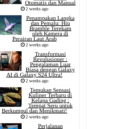
Otomatis dan Manual
2 weeks ago
Penampakan Langka
dan Pemalu: Hiu
Bramble Terekam
oleh Kamera di
Perairan Laut Arab
2 weeks ago
Transformasi
Revolusioner :
Pengalaman Luar
Biasa dengan Galaxy
AI di Galaxy S24 Ultra!
2 weeks ago
Temukan Sensasi
Kuliner Terbaru di
Kelapa Gading :
Tempat Seru untuk
Berkumpul dan Menikmati!
2 weeks ago
Perjalanan