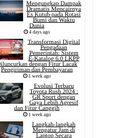
Mengungkap Dampak
Dramatis Mencairnya
Es Kutub pada Rotasi
Bumi dan Waktu
Dunia
4 days ago
Transformasi Digital
Pengadaan
Pemerintah: Sistem
E-Katalog 6.0 LKPP
iluncurkan dengan Fitur Lacak
Pengiriman dan Pembayaran
1 week ago
Evolusi Terbaru
Toyota Rush 2024 :
GR Sport dengan
Gaya Lebih Agresif
dan Fitur Canggih
1 week ago
Langkah-langkah
Mengatur Jam di
Laptop Secara