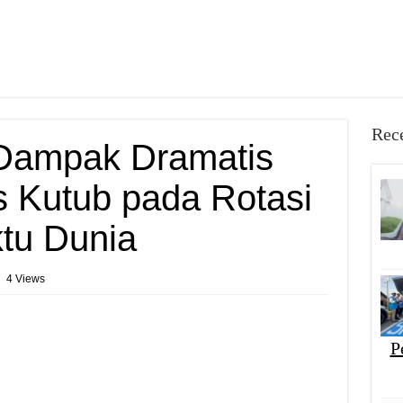
Rece
Dampak Dramatis
 Kutub pada Rotasi
tu Dunia
4 Views
P