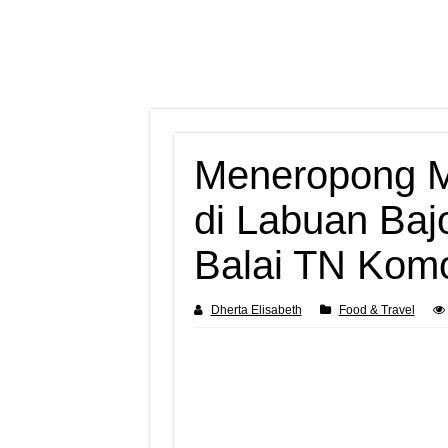
Meneropong M
di Labuan Baj
Balai TN Kom
Dherta Elisabeth
Food & Travel