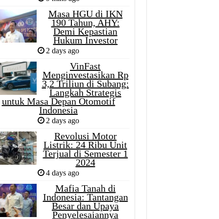
Masa HGU di IKN
190 Tahun, AHY:
Demi Kepastian
Hukum Investor
2 days ago
VinFast
Menginvestasikan Rp
3,2 Triliun di Subang:
Langkah Strategis
untuk Masa Depan Otomotif
Indonesia
2 days ago
Revolusi Motor
Listrik: 24 Ribu Unit
Terjual di Semester 1
2024
4 days ago
Mafia Tanah di
Indonesia: Tantangan
Besar dan Upaya
Penyelesaiannya