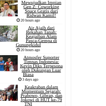
Mewujudkan Impian
Gen Z: Coworking
Space Gratis dari
Ridwan Kamil!
20 hours ago
Air Ajaib dari
Rekahan Tanah:
Keajaiban Alam
Pasca-Gempa di
Gunungkidul
20 hours ago
Atmosfer Suporter
Timnas Indonesia:
Kevin Diks Terpesona
oleh Dukungan Luar
Biasa
3 days ago
Keakraban dalam
Momentum Sejarah:
Prabowo, Gibran, dan
Jokowi di HUT ke-79
TNI