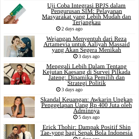
Uji Coba Integrasi BPJS dalam
Pengurusan SIM: Pelayanan
Masyarakat yang Lebih Mudah dan
Terjangkau
2 days ago
Wejangan Menyentuh dari Reza
Artamevia untuk Aaliyah Massaid
yang Akan Segera Menikah
3 days ago
Menggali Lebih Dalam Tentang
Kejutan Kaesang di Survei Pilkada
Jateng: Dinamika Pemilih dan
Strategi Politik
3 days ago
Skandal Keuangan: Awkarin Ungkap
Penggelapan Uang Rp 400 Juta oleh
Adminnya
5 days ago
Erick Thohir: Dampak Positif Shin
Tae-yong bagi Sepak Bola Indonesia