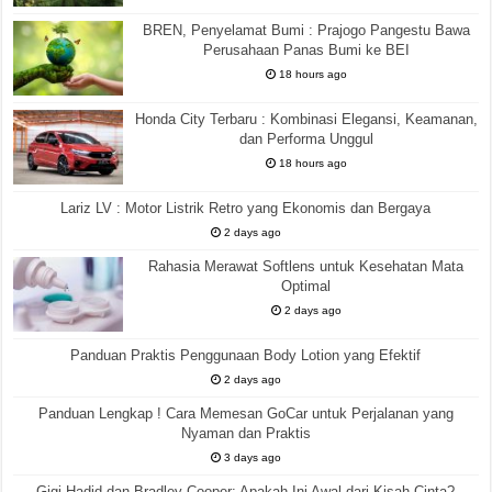
BREN, Penyelamat Bumi : Prajogo Pangestu Bawa
Perusahaan Panas Bumi ke BEI
18 hours ago
Honda City Terbaru : Kombinasi Elegansi, Keamanan,
dan Performa Unggul
18 hours ago
Lariz LV : Motor Listrik Retro yang Ekonomis dan Bergaya
2 days ago
Rahasia Merawat Softlens untuk Kesehatan Mata
Optimal
2 days ago
Panduan Praktis Penggunaan Body Lotion yang Efektif
2 days ago
Panduan Lengkap ! Cara Memesan GoCar untuk Perjalanan yang
Nyaman dan Praktis
3 days ago
Gigi Hadid dan Bradley Cooper: Apakah Ini Awal dari Kisah Cinta?