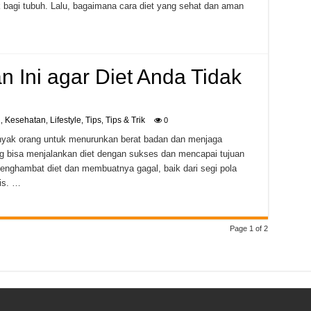
bagi tubuh. Lalu, bagaimana cara diet yang sehat dan aman
n Ini agar Diet Anda Tidak
h
Kesehatan
Lifestyle
Tips
Tips & Trik
,
,
,
,
0
anyak orang untuk menurunkan berat badan dan menjaga
g bisa menjalankan diet dengan sukses dan mencapai tujuan
menghambat diet dan membuatnya gagal, baik dari segi pola
is. …
Page 1 of 2