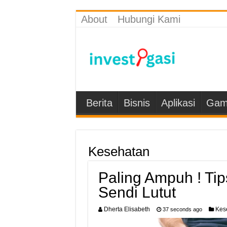
About
Hubungi Kami
Berita
Bisnis
Aplikasi
Gam
Kesehatan
Paling Ampuh ! Ti
Sendi Lutut
Dherta Elisabeth
Kes
37 seconds ago