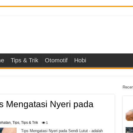
e
Tips & Trik
Otomotif
Hobi
Recen
ps Mengatasi Nyeri pada
ehatan
Tips
Tips & Trik
,
,
1
Tips Mengatasi Nyeri pada Sendi Lutut - adalah