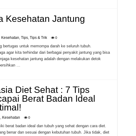
ga Kesehatan Jantung
Kesehatan
Tips
Tips & Trik
,
,
,
0
ang bertugas untuk memompa darah ke seluruh tubuh.
ga agar kita terhindar dari berbagai penyakit jantung yang bisa
njaga kesehatan jantung adalah dengan melakukan detok
bersihkan …
a Diet Sehat : 7 Tips
pai Berat Badan Ideal
imal!
h
Kesehatan
,
0
iki berat badan ideal dan tubuh yang sehat dengan cara diet.
ng benar dan sesuai dengan kebutuhan tubuh. Jika tidak, diet