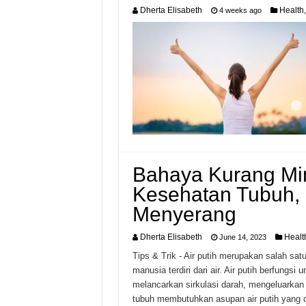
Dherta Elisabeth
Health
4 weeks ago
Bahaya Kurang Min
Kesehatan Tubuh, I
Menyerang
Dherta Elisabeth
Healt
June 14, 2023
Tips & Trik - Air putih merupakan salah sa
manusia terdiri dari air. Air putih berfung
melancarkan sirkulasi darah, mengeluarkan 
tubuh membutuhkan asupan air putih yang