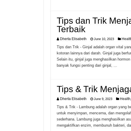
Tips dan Trik Menj
Terbaik
Dherta Elisabeth
Healt
June 10, 2023
Tips dan Trik - Ginjal adalah organ vital ya
kotoran lainnya dari darah. Ginjal juga ber
Selain itu, ginjal juga menghasilkan horm
banyak fungsi penting dari ginjal, …
Tips & Trik Menja
Dherta Elisabeth
Health
June 9, 2023
Tips & Trik - Lambung adalah organ yang b
untuk menyimpan, mencerna, dan mengolah
sederhana. Lambung juga menghasilkan as
mengaktifkan enzim, membunuh bakteri, da