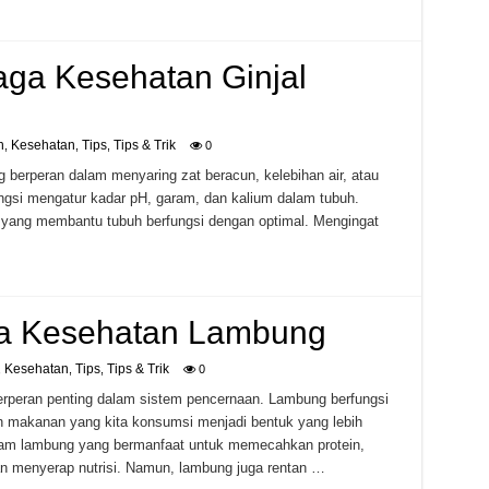
aga Kesehatan Ginjal
h
Kesehatan
Tips
Tips & Trik
,
,
,
0
ng berperan dalam menyaring zat beracun, kelebihan air, atau
fungsi mengatur kadar pH, garam, dan kalium dalam tubuh.
on yang membantu tubuh berfungsi dengan optimal. Mengingat
ga Kesehatan Lambung
Kesehatan
Tips
Tips & Trik
,
,
,
0
erperan penting dalam sistem pencernaan. Lambung berfungsi
 makanan yang kita konsumsi menjadi bentuk yang lebih
am lambung yang bermanfaat untuk memecahkan protein,
n menyerap nutrisi. Namun, lambung juga rentan …