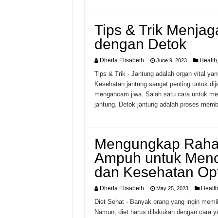
Tips & Trik Menja
dengan Detok
Dherta Elisabeth
Health
June 9, 2023
Tips & Trik - Jantung adalah organ vital y
Kesehatan jantung sangat penting untuk dija
mengancam jiwa. Salah satu cara untuk me
jantung. Detok jantung adalah proses mem
Mengungkap Rahasi
Ampuh untuk Menca
dan Kesehatan Opt
Dherta Elisabeth
Healt
May 25, 2023
Diet Sehat - Banyak orang yang ingin memil
Namun, diet harus dilakukan dengan cara ya