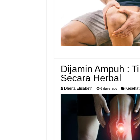
Dijamin Ampuh : T
Secara Herbal
Dherta Elisabeth
Kesehat
6 days ago