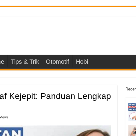
e
Tips & Trik
Otomotif
Hobi
Recen
af Kejepit: Panduan Lengkap
 Views