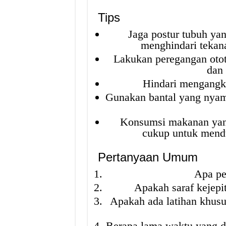
Tips
Jaga postur tubuh yan
menghindari tekana
Lakukan peregangan otot
dan 
Hindari mengangka
Gunakan bantal yang nyam
Konsumsi makanan yang
cukup untuk mendu
Pertanyaan Umum
Apa pe
Apakah saraf kejepi
Apakah ada latihan khus
Berapa lama waktu yang di