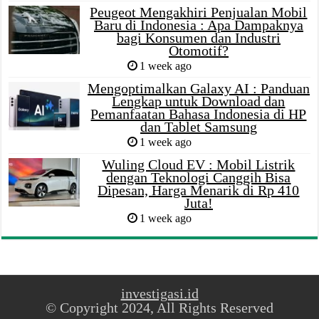
Peugeot Mengakhiri Penjualan Mobil
Baru di Indonesia : Apa Dampaknya
bagi Konsumen dan Industri
Otomotif?
1 week ago
Mengoptimalkan Galaxy AI : Panduan
Lengkap untuk Download dan
Pemanfaatan Bahasa Indonesia di HP
dan Tablet Samsung
1 week ago
Wuling Cloud EV : Mobil Listrik
dengan Teknologi Canggih Bisa
Dipesan, Harga Menarik di Rp 410
Juta!
1 week ago
investigasi.id
© Copyright 2024, All Rights Reserved