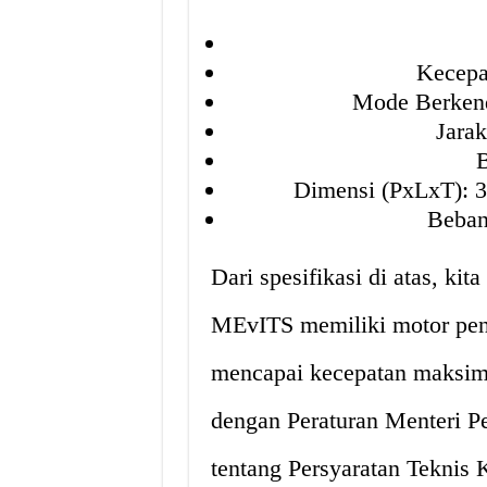
Kecepa
Mode Berkend
Jara
B
Dimensi (PxLxT): 
Beban
Dari spesifikasi di atas, kit
MEvITS memiliki motor peng
mencapai kecepatan maksima
dengan Peraturan Menteri 
tentang Persyaratan Tekni