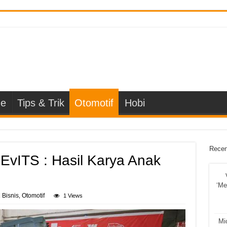
e
Tips & Trik
Otomotif
Hobi
Recen
MEvITS : Hasil Karya Anak
‘Me
Bisnis
Otomotif
,
,
1 Views
Mi