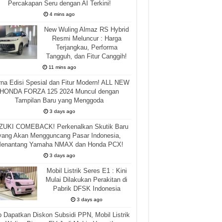
Percakapan Seru dengan AI Terkini!
4 mins ago
New Wuling Almaz RS Hybrid
Resmi Meluncur : Harga
Terjangkau, Performa
Tangguh, dan Fitur Canggih!
11 mins ago
na Edisi Spesial dan Fitur Modern! ALL NEW
HONDA FORZA 125 2024 Muncul dengan
Tampilan Baru yang Menggoda
3 days ago
ZUKI COMEBACK! Perkenalkan Skutik Baru
yang Akan Mengguncang Pasar Indonesia,
enantang Yamaha NMAX dan Honda PCX!
3 days ago
Mobil Listrik Seres E1 : Kini
Mulai Dilakukan Perakitan di
Pabrik DFSK Indonesia
3 days ago
p Dapatkan Diskon Subsidi PPN, Mobil Listrik