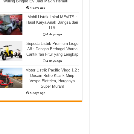
Wuling Binguo EV Jadi Makin Hemat!
4 days ago
Mobil Listrik Lokal MEvITS :
Hasil Karya Anak Bangsa dari
ITS
4 days ago
Sepeda Listrik Premium Lisgo
A8 : Dengan Berbagai Warna
Cantik fan Fitur yang Lengkap
4 days ago
Motor Listrik Pacific Virgo 1.2 :
Desain Retro Klasik Mirip
Vespa Elettrica, Harganya
Super Murah!
5 days ago