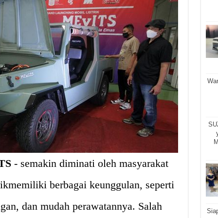
War
SU
M
ITS
- semakin diminati oleh masyarakat
rikmemiliki berbagai keunggulan, seperti
ngan, dan mudah perawatannya. Salah
Sia