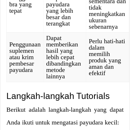
sementara dan
bra yang
payudara
tidak
tepat
yang lebih
meningkatkan
besar dan
ukuran
terangkat
sebenarnya
Dapat
Perlu hati-hati
Penggunaan
memberikan
dalam
suplemen
hasil yang
memilih
atau krim
lebih cepat
produk yang
pembesar
dibandingkan
aman dan
payudara
metode
efektif
lainnya
Langkah-langkah Tutorials
Berikut adalah langkah-langkah yang dapat
Anda ikuti untuk mengatasi payudara kecil: