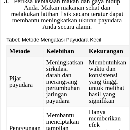
Periksa kebiasaan makan dan gaya hidup
Anda. Makan makanan sehat dan
melakukan latihan fisik secara teratur dapat
membantu meningkatkan ukuran payudara
Anda secara alami.
Tabel: Metode Mengatasi Payudara Kecil
Metode
Kelebihan
Kekurangan
Meningkatkan
Membutuhkan
sirkulasi
waktu dan
darah dan
konsistensi
Pijat
merangsang
yang tinggi
payudara
pertumbuhan
untuk melihat
jaringan
hasil yang
payudara
signifikan
Hanya
Membantu
memberikan
menciptakan
efek
Penggunaan
tampilan