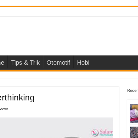
e
Tips & Trik
Otomotif
Hobi
Recen
rthinking
 Views