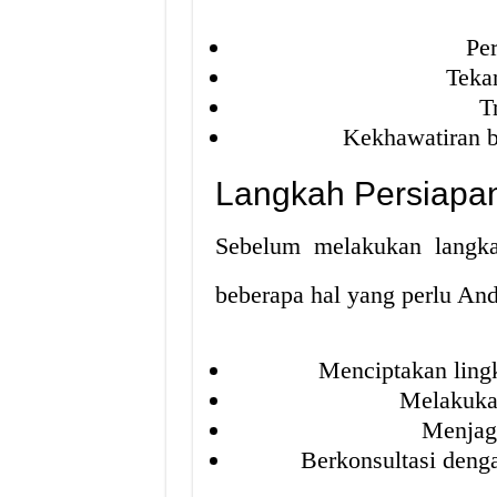
Pe
Teka
T
Kekhawatiran b
Langkah Persiapa
Sebelum melakukan langkah
beberapa hal yang perlu And
Menciptakan ling
Melakukan
Menjaga
Berkonsultasi denga