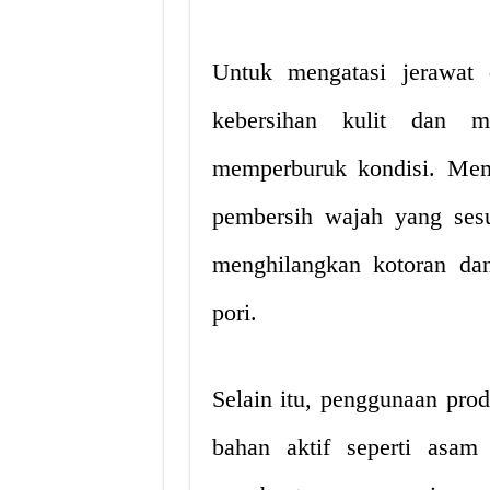
Untuk mengatasi jerawat 
kebersihan kulit dan me
memperburuk kondisi. Memb
pembersih wajah yang sesu
menghilangkan kotoran da
pori.
Selain itu, penggunaan pr
bahan aktif seperti asam 