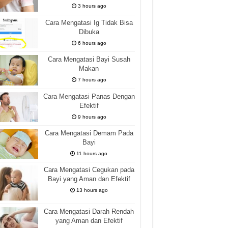
3 hours ago
Cara Mengatasi Ig Tidak Bisa
Dibuka
6 hours ago
Cara Mengatasi Bayi Susah
Makan
7 hours ago
Cara Mengatasi Panas Dengan
Efektif
9 hours ago
Cara Mengatasi Demam Pada
Bayi
11 hours ago
Cara Mengatasi Cegukan pada
Bayi yang Aman dan Efektif
13 hours ago
Cara Mengatasi Darah Rendah
yang Aman dan Efektif