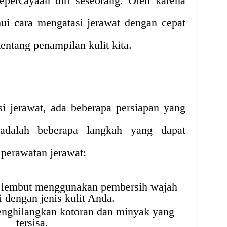
percayaan diri seseorang. Oleh karena
hui cara mengatasi jerawat dengan cepat
tentang penampilan kulit kita.
 jerawat, ada beberapa persiapan yang
 adalah beberapa langkah yang dapat
perawatan jerawat:
 lembut menggunakan pembersih wajah
 dengan jenis kulit Anda.
nghilangkan kotoran dan minyak yang
tersisa.