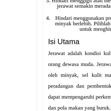
Hindari menggigit atau m
jerawat semakin merada
Hindari menggunakan pr
minyak berlebih. Pilihla
untuk menghin
Isi Utama
Jerawat adalah kondisi ku
orang dewasa muda. Jerawat 
oleh minyak, sel kulit ma
peradangan dan pembentuk
dapat mempengaruhi perkemb
dan pola makan yang buruk.