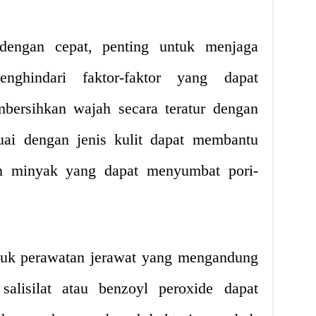
dengan cepat, penting untuk menjaga
nghindari faktor-faktor yang dapat
ersihkan wajah secara teratur dengan
ai dengan jenis kulit dapat membantu
n minyak yang dapat menyumbat pori-
oduk perawatan jerawat yang mengandung
salisilat atau benzoyl peroxide dapat