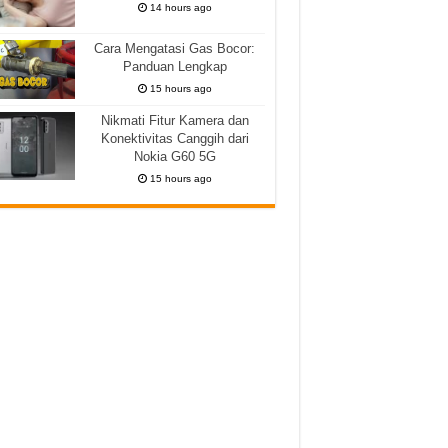
14 hours ago
Cara Mengatasi Gas Bocor:
Panduan Lengkap
15 hours ago
Nikmati Fitur Kamera dan
Konektivitas Canggih dari
Nokia G60 5G
15 hours ago