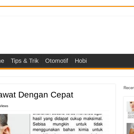
e
Tips & Trik
Otomotif
Hobi
Recen
rawat Dengan Cepat
 Views