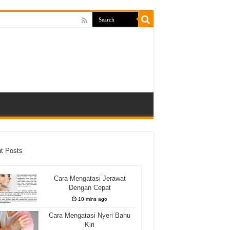
t Posts
Cara Mengatasi Jerawat
Dengan Cepat
10 mins ago
Cara Mengatasi Nyeri Bahu
Kiri