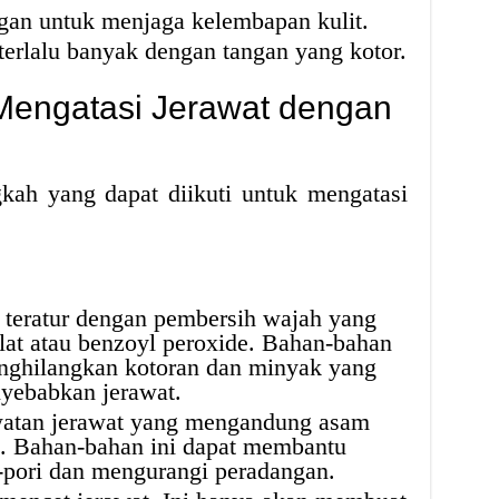
an untuk menjaga kelembapan kulit.
erlalu banyak dengan tangan yang kotor.
Mengatasi Jerawat dengan
gkah yang dapat diikuti untuk mengatasi
 teratur dengan pembersih wajah yang
lat atau benzoyl peroxide. Bahan-bahan
nghilangkan kotoran dan minyak yang
yebabkan jerawat.
atan jerawat yang mengandung asam
oid. Bahan-bahan ini dapat membantu
pori dan mengurangi peradangan.