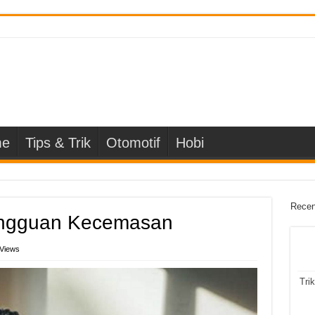
e
Tips & Trik
Otomotif
Hobi
Recen
angguan Kecemasan
 Views
Tri