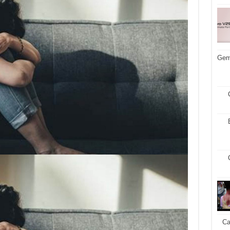
Gemb
Ca