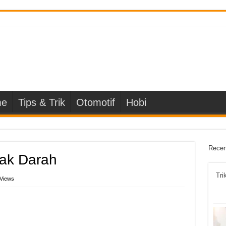
e
Tips & Trik
Otomotif
Hobi
Recen
ak Darah
Tri
 Views