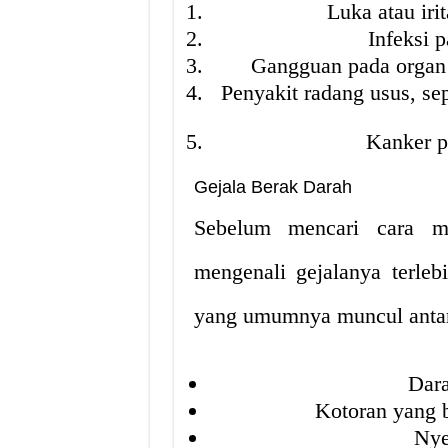
Luka atau iri
Infeksi 
Gangguan pada organ d
Penyakit radang usus, sep
Kanker p
Gejala Berak Darah
Sebelum mencari cara me
mengenali gejalanya terleb
yang umumnya muncul antar
Dara
Kotoran yang b
Nye