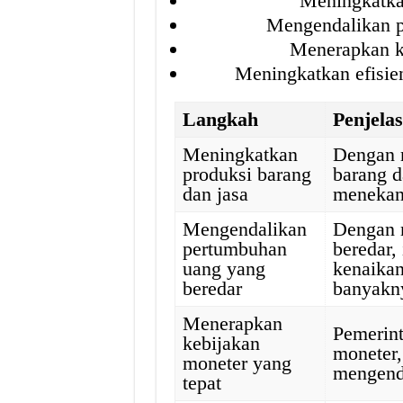
Meningkatka
Mengendalikan p
Menerapkan ke
Meningkatkan efisien
Langkah
Penjela
Meningkatkan
Dengan 
produksi barang
barang d
dan jasa
menekan
Mengendalikan
Dengan 
pertumbuhan
beredar,
uang yang
kenaikan
beredar
banyakny
Menerapkan
Pemerin
kebijakan
moneter,
moneter yang
mengenda
tepat