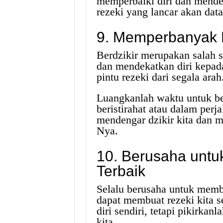
memperbaiki diri dan mende
rezeki yang lancar akan dat
9. Memperbanyak B
Berdzikir merupakan salah 
dan mendekatkan diri kepad
pintu rezeki dari segala arah
Luangkanlah waktu untuk ber
beristirahat atau dalam per
mendengar dzikir kita dan 
Nya.
10. Berusaha untu
Terbaik
Selalu berusaha untuk membe
dapat membuat rezeki kita 
diri sendiri, tetapi pikirkan
kita.