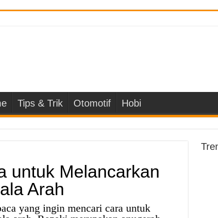
e
Tips & Trik
Otomotif
Hobi
Tre
a untuk Melancarkan
ala Arah
aca yang ingin mencari cara untuk