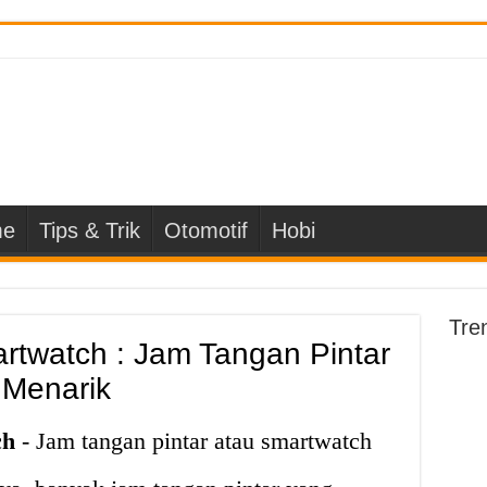
e
Tips & Trik
Otomotif
Hobi
Tre
rtwatch : Jam Tangan Pintar
 Menarik
ch
- Jam tangan pintar atau smartwatch