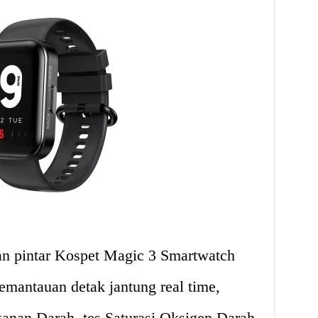
an pintar Kospet Magic 3 Smartwatch
mantauan detak jantung real time,
kanan Darah, tes Saturasi Oksigen Darah