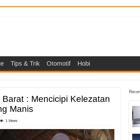
e
Tips & Trik
Otomotif
Hobi
Recen
Barat : Mencicipi Kelezatan
ng Manis
1 Views