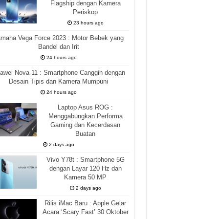
Flagship dengan Kamera
Periskop
23 hours ago
maha Vega Force 2023 : Motor Bebek yang
Bandel dan Irit
24 hours ago
awei Nova 11 : Smartphone Canggih dengan
Desain Tipis dan Kamera Mumpuni
24 hours ago
Laptop Asus ROG :
Menggabungkan Performa
Gaming dan Kecerdasan
Buatan
2 days ago
Vivo Y78t : Smartphone 5G
dengan Layar 120 Hz dan
Kamera 50 MP
2 days ago
Rilis iMac Baru : Apple Gelar
Acara ‘Scary Fast’ 30 Oktober