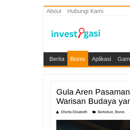
About
Hubungi Kami
Berita
Bisnis
Aplikasi
Gam
Gula Aren Pasaman 
Warisan Budaya ya
Dherta Elisabeth
Berkebun
Bisnis
,