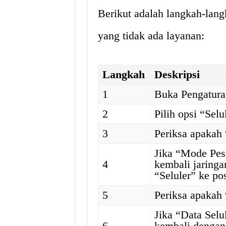
Berikut adalah langkah-lan
yang tidak ada layanan:
Langkah
Deskripsi
1
Buka Pengatura
2
Pilih opsi “Selu
3
Periksa apakah
Jika “Mode Pes
4
kembali jaring
“Seluler” ke po
5
Periksa apakah 
Jika “Data Selu
6
kembali dengan