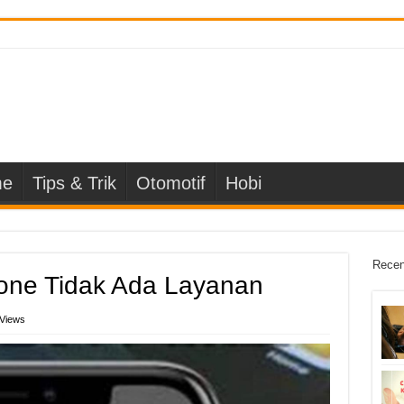
e
Tips & Trik
Otomotif
Hobi
Recen
one Tidak Ada Layanan
 Views