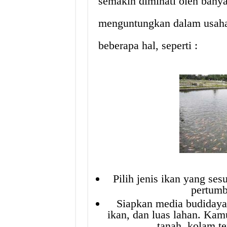
semakin diminati oleh banya
menguntungkan dalam usaha
beberapa hal, seperti :
Pilih jenis ikan yang ses
pertumb
Siapkan media budidaya 
ikan, dan luas lahan. Ka
tanah, kolam te