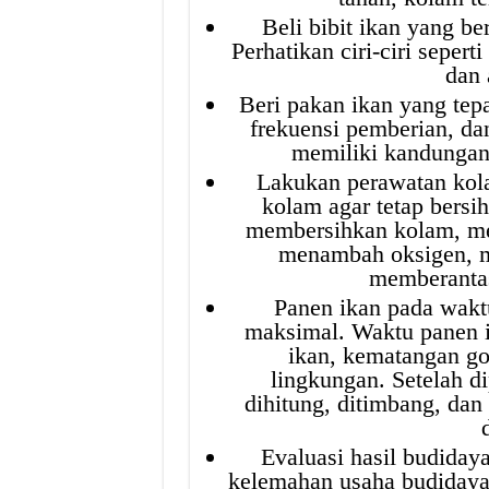
Beli bibit ikan yang be
Perhatikan ciri-ciri sepert
dan 
Beri pakan ikan yang tepa
frekuensi pemberian, da
memiliki kandungan
Lakukan perawatan kola
kolam agar tetap bersi
membersihkan kolam, men
menambah oksigen, m
memberantas
Panen ikan pada wakt
maksimal. Waktu panen i
ikan, kematangan go
lingkungan. Setelah di
dihitung, ditimbang, dan
Evaluasi hasil budiday
kelemahan usaha budidaya 